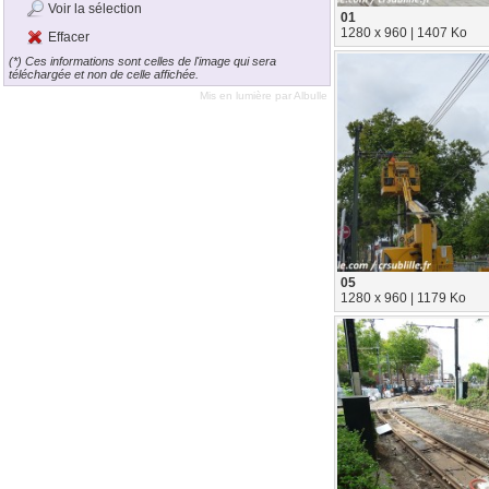
Voir la sélection
01
1280 x 960 | 1407 Ko
Effacer
(*) Ces informations sont celles de l'image qui sera
téléchargée et non de celle affichée.
Mis en lumière par
Albulle
05
1280 x 960 | 1179 Ko