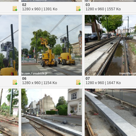
02
03
1280 x 960 | 1391 Ko
1280 x 960 | 1557 Ko
06
07
1280 x 960 | 1154 Ko
1280 x 960 | 1647 Ko