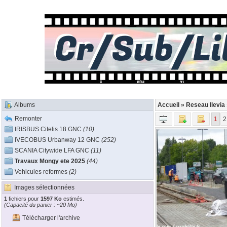
Albums
Accueil
»
Reseau Ilevia
Remonter
1
2
IRISBUS Citelis 18 GNC
(10)
IVECOBUS Urbanway 12 GNC
(252)
SCANIA Citywide LFA GNC
(11)
Travaux Mongy ete 2025
(44)
Vehicules reformes
(2)
Images sélectionnées
1
fichiers pour
1597 Ko
estimés.
(Capacité du panier : ~20 Mo)
Télécharger l'archive