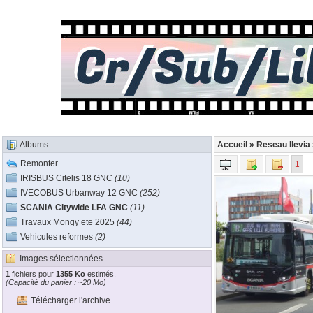
Albums
Accueil
»
Reseau Ilevia
Remonter
1
IRISBUS Citelis 18 GNC
(10)
IVECOBUS Urbanway 12 GNC
(252)
SCANIA Citywide LFA GNC
(11)
Travaux Mongy ete 2025
(44)
Vehicules reformes
(2)
Images sélectionnées
1
fichiers pour
1355 Ko
estimés.
(Capacité du panier : ~20 Mo)
Télécharger l'archive