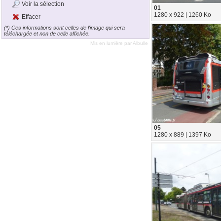
Voir la sélection
01
1280 x 922 | 1260 Ko
Effacer
(*) Ces informations sont celles de l'image qui sera
téléchargée et non de celle affichée.
Mis en lumière par
Albulle
05
1280 x 889 | 1397 Ko