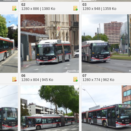
02
03
1280 x 886 | 1380 Ko
1280 x 948 | 1359 Ko
06
07
1280 x 804 | 945 Ko
1280 x 774 | 962 Ko