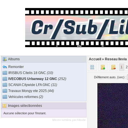
Albums
Accueil
»
Reseau Ilevia
Remonter
1
2
IRISBUS Citelis 18 GNC
(10)
Défilement auto. (sec) :
IVECOBUS Urbanway 12 GNC
(252)
SCANIA Citywide LFA GNC
(11)
Travaux Mongy ete 2025
(44)
Vehicules reformes
(2)
Images sélectionnées
Aucune sélection pour l'instant.
Mis en lumière par
Albulle