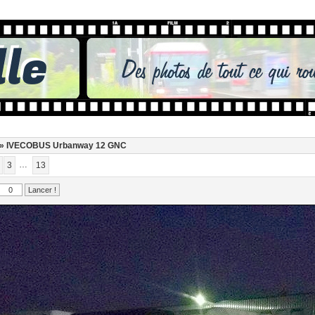
» IVECOBUS Urbanway 12 GNC
…
3
13