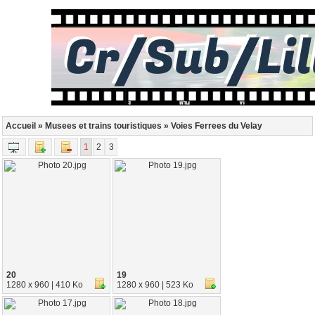
Accueil
»
Musees et trains touristiques
» Voies Ferrees du Velay
1
2
3
20
19
1280 x 960 | 410 Ko
1280 x 960 | 523 Ko