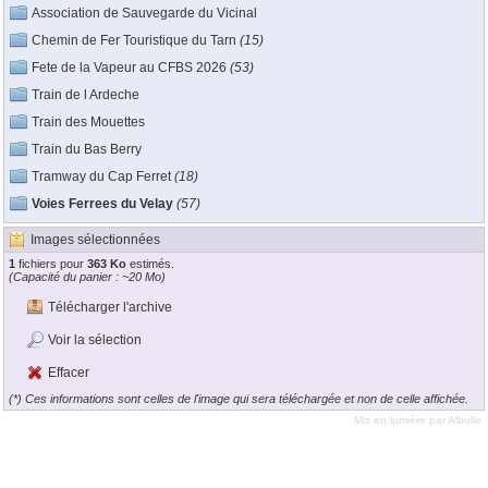
Association de Sauvegarde du Vicinal
Chemin de Fer Touristique du Tarn
(15)
Fete de la Vapeur au CFBS 2026
(53)
Train de l Ardeche
Train des Mouettes
Train du Bas Berry
Tramway du Cap Ferret
(18)
Voies Ferrees du Velay
(57)
Images sélectionnées
1
fichiers pour
363 Ko
estimés.
(Capacité du panier : ~20 Mo)
Télécharger l'archive
Voir la sélection
Effacer
(*) Ces informations sont celles de l'image qui sera téléchargée et non de celle affichée.
Mis en lumière par
Albulle