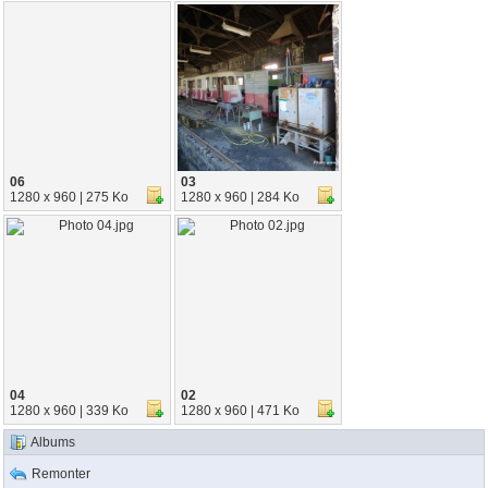
06
03
1280 x 960 | 275 Ko
1280 x 960 | 284 Ko
04
02
1280 x 960 | 339 Ko
1280 x 960 | 471 Ko
Albums
Remonter