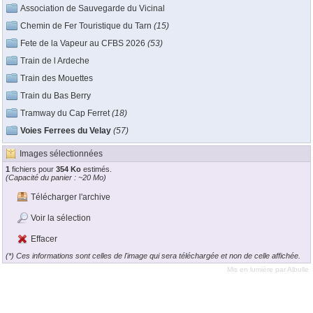
Association de Sauvegarde du Vicinal
Chemin de Fer Touristique du Tarn
(15)
Fete de la Vapeur au CFBS 2026
(53)
Train de l Ardeche
Train des Mouettes
Train du Bas Berry
Tramway du Cap Ferret
(18)
Voies Ferrees du Velay
(57)
Images sélectionnées
1
fichiers pour
354 Ko
estimés.
(Capacité du panier : ~20 Mo)
Télécharger l'archive
Voir la sélection
Effacer
(*) Ces informations sont celles de l'image qui sera téléchargée et non de celle affichée.
Mis en lumière par
Albulle