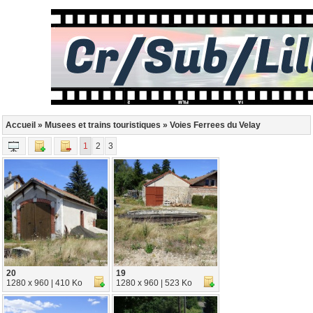
Accueil
»
Musees et trains touristiques
» Voies Ferrees du Velay
1
2
3
20
19
1280 x 960 | 410 Ko
1280 x 960 | 523 Ko