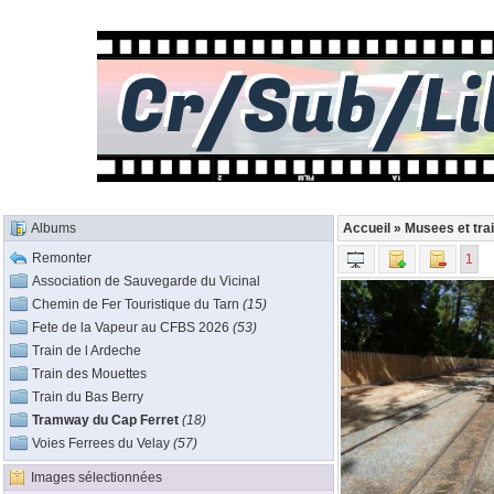
Albums
Accueil
»
Musees et trai
Remonter
1
Association de Sauvegarde du Vicinal
Chemin de Fer Touristique du Tarn
(15)
Fete de la Vapeur au CFBS 2026
(53)
Train de l Ardeche
Train des Mouettes
Train du Bas Berry
Tramway du Cap Ferret
(18)
Voies Ferrees du Velay
(57)
Images sélectionnées