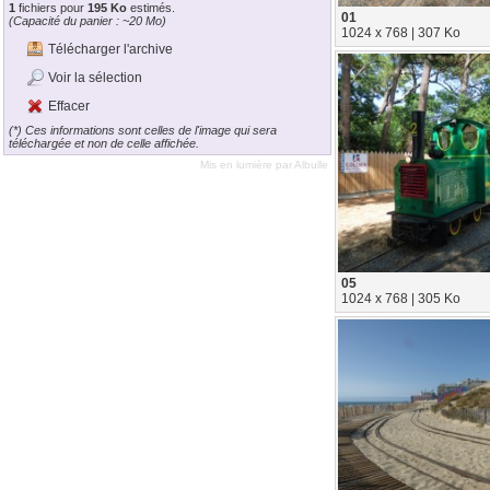
1
fichiers pour
195 Ko
estimés.
01
(Capacité du panier : ~20 Mo)
1024 x 768 | 307 Ko
Télécharger l'archive
Voir la sélection
Effacer
(*) Ces informations sont celles de l'image qui sera
téléchargée et non de celle affichée.
Mis en lumière par
Albulle
05
1024 x 768 | 305 Ko