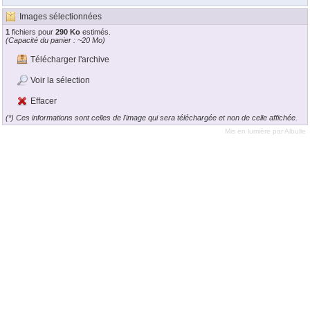
Images sélectionnées
1
fichiers pour
290 Ko
estimés.
(Capacité du panier : ~20 Mo)
Télécharger l'archive
Voir la sélection
Effacer
(*) Ces informations sont celles de l'image qui sera téléchargée et non de celle affichée.
Mis en lumière par
Albulle