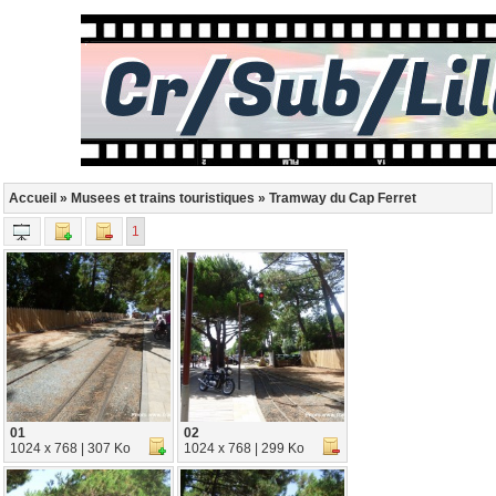
Accueil
»
Musees et trains touristiques
» Tramway du Cap Ferret
1
01
02
1024 x 768 | 307 Ko
1024 x 768 | 299 Ko