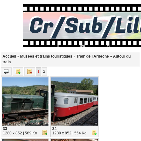
Accueil
»
Musees et trains touristiques
»
Train de l Ardeche
» Autour du
train
1
2
33
34
1280 x 852 | 589 Ko
1280 x 852 | 554 Ko