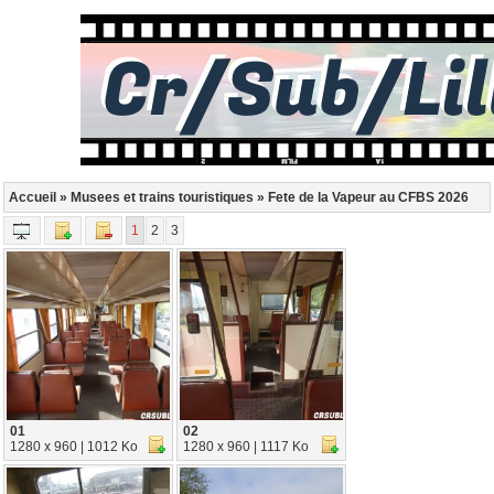
Accueil
»
Musees et trains touristiques
» Fete de la Vapeur au CFBS 2026
1
2
3
01
02
1280 x 960 | 1012 Ko
1280 x 960 | 1117 Ko